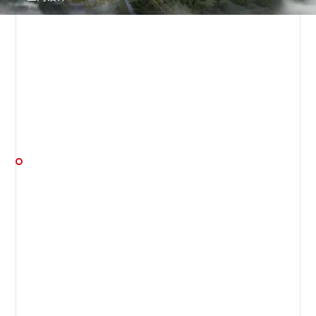
长沙揽秀苑私宅
室内设计 / 软装设计
F总九曲河豪宅