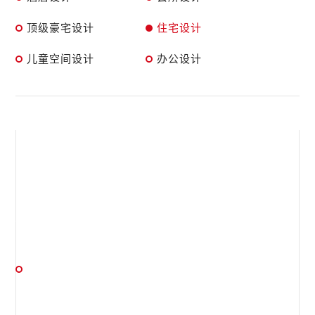
顶级豪宅设计
住宅设计
儿童空间设计
办公设计
森海小镇
以木、林、森、谷，取势自然，实现了规划创举，崖居变山居
产品定位 / 建筑设计 / 室内设计