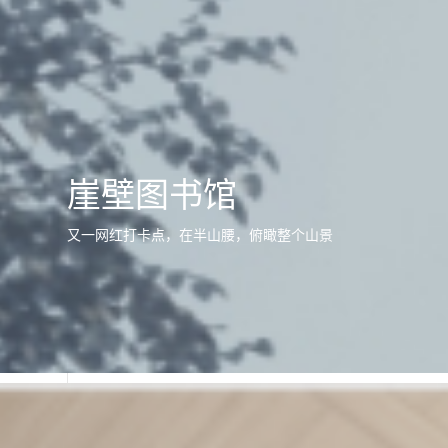
崖壁图书馆
又一网红打卡点，在半山腰，俯瞰整个山景