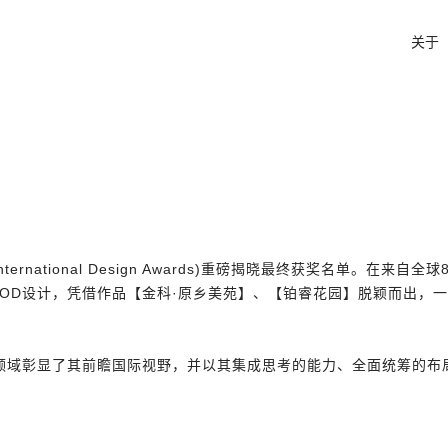
关于
rnational Design Awards)重磅揭晓最终获奖名单。在来自
AOD设计，凭借作品【金科·原乡美苑】、【铂睿花园】脱颖而出，一
计领域彰显了其前瞻国际视野，并以其集成思考的能力、全面统筹的布