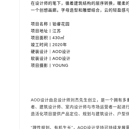
在设计师的笔下，循着建筑结构的层序转换，暖柔
一个创想画廊。字母造型和雕塑结合，云的轻盈感与线
项目名称丨铂睿花园
项目地址丨江苏
项目面积丨430㎡
竣工时间丨2020年
硬装设计｜AOD设计
软装设计丨AOD设计
项目摄影丨YOUNG
AOD设计由总设计师刘杰先生创立，是一个拥有
者、建筑设计师、室内设计师与市场运营者一起进
造活化项目提供产品定位、规划与建筑设计、户型
“理性规划、有机生长”，AOD设计坚持可持续发