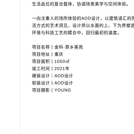
生活品位的复合载体，协调场景美学与空间体验。
一向注重人的场所体验的AOD设计，以建筑语汇的
活方式的艺术洞见，设计师以水面的上、下为界塑
环境与科技工艺的糅合中，回归最初的温度。
项目名称丨金科·原乡美苑
项目地址丨重庆
项目面积丨1050㎡
竣工时间丨2021年
硬装设计｜AOD设计
软装设计丨AOD设计
项目摄影丨YOUNG