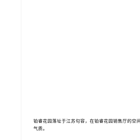
铂睿花园落址于江苏句容，在铂睿花园销售厅的空
气质。